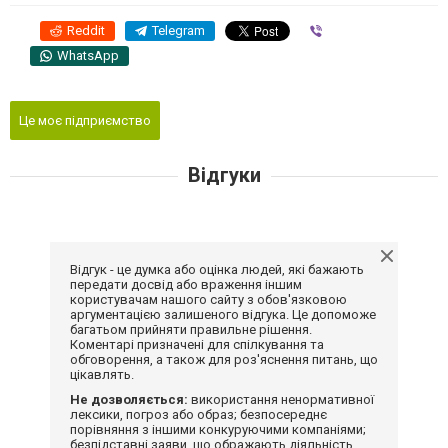
Reddit
Telegram
Viber
WhatsApp
Це моє підприємство
Відгуки
Відгук - це думка або оцінка людей, які бажають
передати досвід або враження іншим
користувачам нашого сайту з обов'язковою
аргументацією залишеного відгука. Це допоможе
багатьом прийняти правильне рішення.
Коментарі призначені для спілкування та
обговорення, а також для роз'яснення питань, що
цікавлять.
Не дозволяється:
використання ненормативної
лексики, погроз або образ; безпосереднє
порівняння з іншими конкуруючими компаніями;
безпідставні заяви, що ображають діяльність