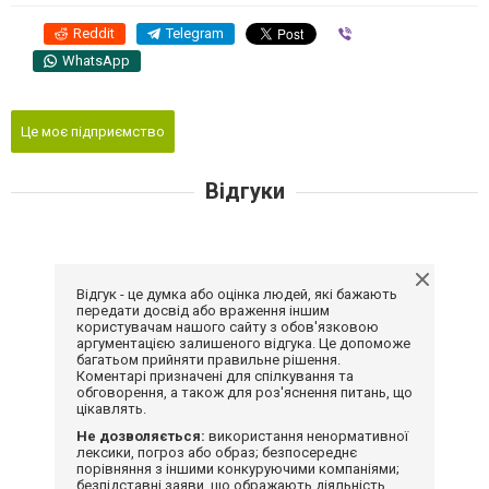
Reddit
Telegram
Viber
WhatsApp
Це моє підприємство
Відгуки
Відгук - це думка або оцінка людей, які бажають
передати досвід або враження іншим
користувачам нашого сайту з обов'язковою
аргументацією залишеного відгука. Це допоможе
багатьом прийняти правильне рішення.
Коментарі призначені для спілкування та
обговорення, а також для роз'яснення питань, що
цікавлять.
Не дозволяється:
використання ненормативної
лексики, погроз або образ; безпосереднє
порівняння з іншими конкуруючими компаніями;
безпідставні заяви, що ображають діяльність