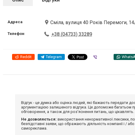
Адреса
Сміла, вулиця 40 Років Перемоги, 14
Телефон
+38 (04733) 33289
Reddit
Telegram
Viber
Whats
Відгук - це думка або оцінка людей, які бажають передати 
аргументацією залишеного відгука. Це допоможе багатьом пр
обговорення, а також для роз'яснення питань, що цікавлять.
Не дозволяється:
використання ненормативної лексики, по
безпідставні заяви, що ображають діяльність компанії і / або
самореклама.