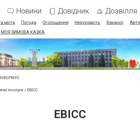
Новини
Довідник
Дозвілля
а міста
Погода
Оголошення
Нерухомість
Вакансії
Авто
 МОЯ ЗИМОВА КАЗКА
 ІНФОРМУЄ
ичні послуги
ЕВІСС
ЕВІСС