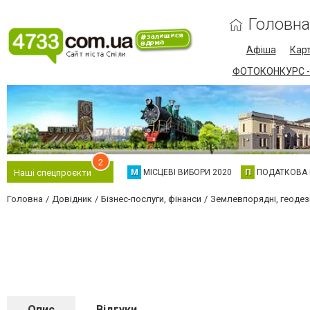
Головна
Афіша
Карт
ФОТОКОНКУРС -
2
М
МІСЦЕВІ ВИБОРИ 2020
П
ПОДАТКОВА
Наші спецпроєкти
Головна
Довідник
Бізнес-послуги, фінанси
Землевпорядні, геодез
Опис
Відгуки