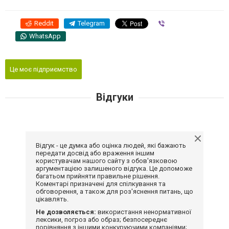
Reddit
Telegram
Viber
WhatsApp
Це моє підприємство
Відгуки
Відгук - це думка або оцінка людей, які бажають
передати досвід або враження іншим
користувачам нашого сайту з обов'язковою
аргументацією залишеного відгука. Це допоможе
багатьом прийняти правильне рішення.
Коментарі призначені для спілкування та
обговорення, а також для роз'яснення питань, що
цікавлять.
Не дозволяється:
використання ненормативної
лексики, погроз або образ; безпосереднє
порівняння з іншими конкуруючими компаніями;