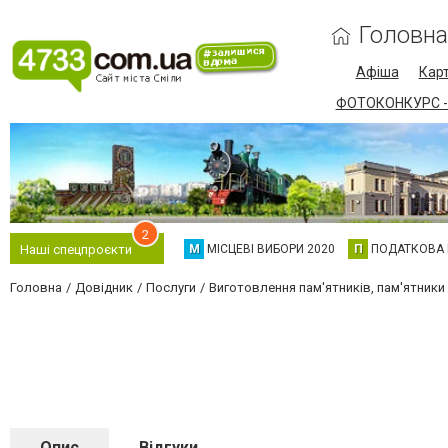
Головна
Афіша
Карт
ФОТОКОНКУРС -
2
М
МІСЦЕВІ ВИБОРИ 2020
П
ПОДАТКОВА
Наші спецпроєкти
Головна
Довідник
Послуги
Виготовлення пам'ятників, пам'ятники і
Опис
Відгуки