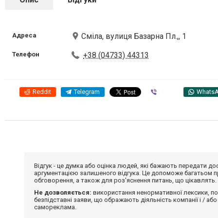
Адреса
Сміла, вулиця Базарна Пл.,, 1
Телефон
+38 (04733) 44313
Reddit
Telegram
Viber
Whats
Відгук - це думка або оцінка людей, які бажають передати 
аргументацією залишеного відгука. Це допоможе багатьом пр
обговорення, а також для роз'яснення питань, що цікавлять.
Не дозволяється:
використання ненормативної лексики, по
безпідставні заяви, що ображають діяльність компанії і / або
самореклама.