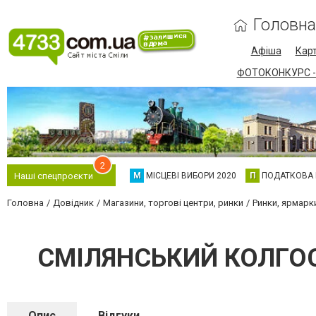
Головна
Афіша
Карт
ФОТОКОНКУРС -
2
М
МІСЦЕВІ ВИБОРИ 2020
П
ПОДАТКОВА
Наші спецпроєкти
Головна
Довідник
Магазини, торгові центри, ринки
Ринки, ярмарк
СМІЛЯНСЬКИЙ КОЛГО
Опис
Відгуки