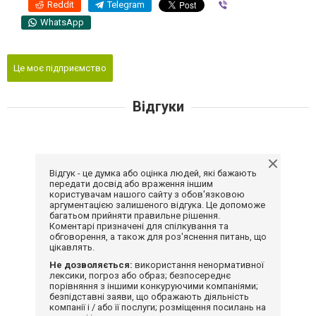
Reddit
Telegram
Viber
WhatsApp
Це моє підприємство
Відгуки
Відгук - це думка або оцінка людей, які бажають
передати досвід або враження іншим
користувачам нашого сайту з обов'язковою
аргументацією залишеного відгука. Це допоможе
багатьом прийняти правильне рішення.
Коментарі призначені для спілкування та
обговорення, а також для роз'яснення питань, що
цікавлять.
Не дозволяється:
використання ненормативної
лексики, погроз або образ; безпосереднє
порівняння з іншими конкуруючими компаніями;
безпідставні заяви, що ображають діяльність
компанії і / або її послуги; розміщення посилань на