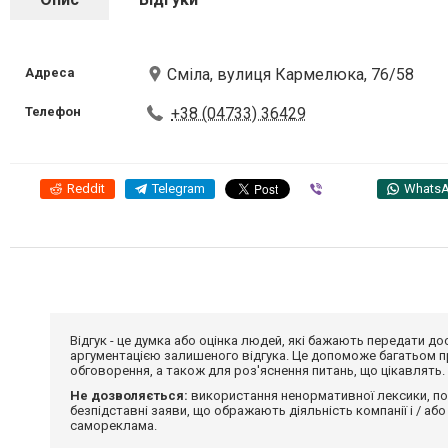
Адреса
Сміла, вулиця Кармелюка, 76/58
Телефон
+38 (04733) 36429
Reddit
Telegram
Viber
Whats
Відгук - це думка або оцінка людей, які бажають передати 
аргументацією залишеного відгука. Це допоможе багатьом пр
обговорення, а також для роз'яснення питань, що цікавлять.
Не дозволяється:
використання ненормативної лексики, по
безпідставні заяви, що ображають діяльність компанії і / або
самореклама.