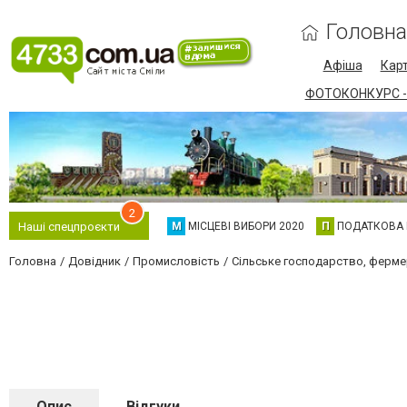
Головна
Афіша
Карт
ФОТОКОНКУРС -
2
М
МІСЦЕВІ ВИБОРИ 2020
П
ПОДАТКОВА
Наші спецпроєкти
Головна
Довідник
Промисловість
Сільське господарство, ферме
Опис
Відгуки