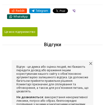
Reddit
Telegram
Viber
WhatsApp
Це моє підприємство
Відгуки
Відгук - це думка або оцінка людей, які бажають
передати досвід або враження іншим
користувачам нашого сайту з обов'язковою
аргументацією залишеного відгука. Це допоможе
багатьом прийняти правильне рішення.
Коментарі призначені для спілкування та
обговорення, а також для роз'яснення питань, що
цікавлять.
Не дозволяється:
використання ненормативної
лексики, погроз або образ; безпосереднє
порівняння з іншими конкуруючими компаніями;