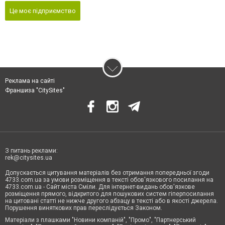
Це моє підприємство
Реклама на сайті
Франшиза "CitySites"
З питань реклами:
rek@citysites.ua
Допускається цитування матеріалів без отримання попередньої згоди
4733.com.ua за умови розміщення в тексті обов'язкового посилання на
4733.com.ua - Сайт міста Сміли. Для інтернет-видань обов'язкове
розміщення прямого, відкритого для пошукових систем гіперпосилання
на цитовані статті не нижче другого абзацу в тексті або в якості джерела.
Порушення виняткових прав переслідується Законом.
Матеріали з плашками "Новини компаній", "Промо", "Партнерський