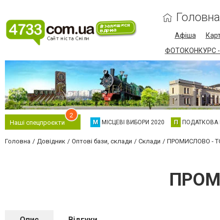
Головна
Афіша
Карт
ФОТОКОНКУРС -
2
М
МІСЦЕВІ ВИБОРИ 2020
П
ПОДАТКОВА
Наші спецпроєкти
Головна
Довідник
Оптові бази, склади
Склади
ПРОМИСЛОВО - Т
ПРОМ
Опис
Відгуки