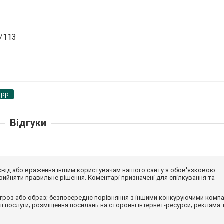
6/113
App
Відгуки
досвід або враження іншим користувачам нашого сайту з обов'язковою
ийняти правильне рішення. Коментарі призначені для спілкування та
гроз або образ; безпосереднє порівняння з іншими конкуруючими компа
 її послуги; розміщення посилань на сторонні інтернет-ресурси; реклама 