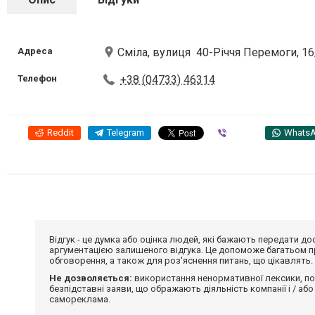
Адреса
Сміла, вулиця 40-Річчя Перемоги, 1
Телефон
+38 (04733) 46314
Reddit
Telegram
Viber
Whats
Відгук - це думка або оцінка людей, які бажають передати 
аргументацією залишеного відгука. Це допоможе багатьом пр
обговорення, а також для роз'яснення питань, що цікавлять.
Не дозволяється:
використання ненормативної лексики, по
безпідставні заяви, що ображають діяльність компанії і / або
самореклама.