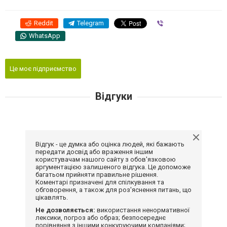
Reddit
Telegram
Viber
WhatsApp
Це моє підприємство
Відгуки
Відгук - це думка або оцінка людей, які бажають
передати досвід або враження іншим
користувачам нашого сайту з обов'язковою
аргументацією залишеного відгука. Це допоможе
багатьом прийняти правильне рішення.
Коментарі призначені для спілкування та
обговорення, а також для роз'яснення питань, що
цікавлять.
Не дозволяється:
використання ненормативної
лексики, погроз або образ; безпосереднє
порівняння з іншими конкуруючими компаніями;