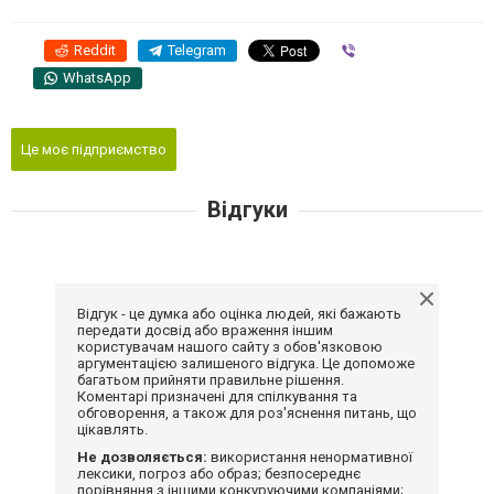
Reddit
Telegram
Viber
WhatsApp
Це моє підприємство
Відгуки
Відгук - це думка або оцінка людей, які бажають
передати досвід або враження іншим
користувачам нашого сайту з обов'язковою
аргументацією залишеного відгука. Це допоможе
багатьом прийняти правильне рішення.
Коментарі призначені для спілкування та
обговорення, а також для роз'яснення питань, що
цікавлять.
Не дозволяється:
використання ненормативної
лексики, погроз або образ; безпосереднє
порівняння з іншими конкуруючими компаніями;