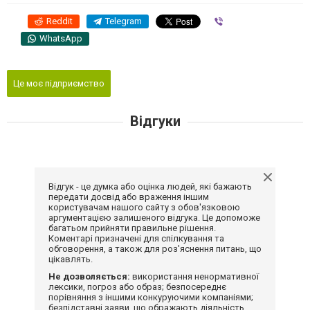
Reddit
Telegram
Viber
WhatsApp
Це моє підприємство
Відгуки
Відгук - це думка або оцінка людей, які бажають
передати досвід або враження іншим
користувачам нашого сайту з обов'язковою
аргументацією залишеного відгука. Це допоможе
багатьом прийняти правильне рішення.
Коментарі призначені для спілкування та
обговорення, а також для роз'яснення питань, що
цікавлять.
Не дозволяється:
використання ненормативної
лексики, погроз або образ; безпосереднє
порівняння з іншими конкуруючими компаніями;
безпідставні заяви, що ображають діяльність