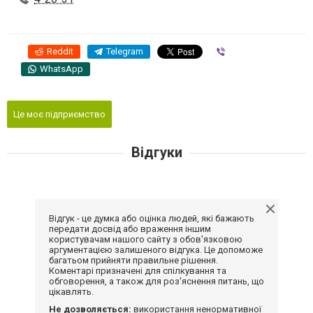
Reddit
Telegram
Viber
WhatsApp
Це моє підприємство
Відгуки
Відгук - це думка або оцінка людей, які бажають
передати досвід або враження іншим
користувачам нашого сайту з обов'язковою
аргументацією залишеного відгука. Це допоможе
багатьом прийняти правильне рішення.
Коментарі призначені для спілкування та
обговорення, а також для роз'яснення питань, що
цікавлять.
Не дозволяється:
використання ненормативної