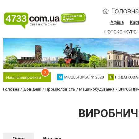
Головна
Афіша
Карт
ФОТОКОНКУРС -
2
М
МІСЦЕВІ ВИБОРИ 2020
П
ПОДАТКОВА
Наші спецпроєкти
Головна
Довідник
Промисловість
Машинобудування
ВИРОБНИЧ
ВИРОБНИЧО
Опис
Відгуки