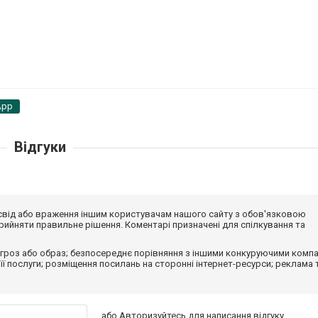
App
Відгуки
досвід або враження іншим користувачам нашого сайту з обов'язковою
ийняти правильне рішення. Коментарі призначені для спілкування та
гроз або образ; безпосереднє порівняння з іншими конкуруючими компа
 її послуги; розміщення посилань на сторонні інтернет-ресурси; реклама 
або
Авторизуйтесь
для написання відгуку