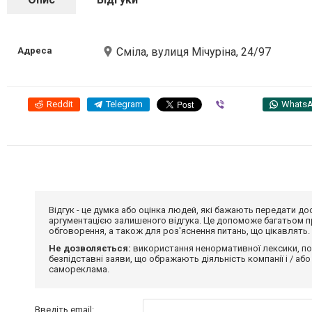
Адреса
Сміла, вулиця Мічуріна, 24/97
Reddit
Telegram
Viber
Whats
Відгук - це думка або оцінка людей, які бажають передати 
аргументацією залишеного відгука. Це допоможе багатьом пр
обговорення, а також для роз'яснення питань, що цікавлять.
Не дозволяється:
використання ненормативної лексики, по
безпідставні заяви, що ображають діяльність компанії і / або
самореклама.
Введіть email: