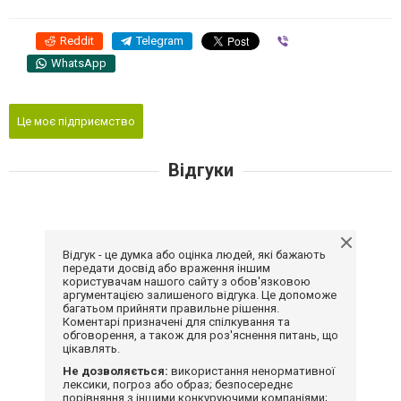
Reddit
Telegram
Viber
WhatsApp
Це моє підприємство
Відгуки
Відгук - це думка або оцінка людей, які бажають
передати досвід або враження іншим
користувачам нашого сайту з обов'язковою
аргументацією залишеного відгука. Це допоможе
багатьом прийняти правильне рішення.
Коментарі призначені для спілкування та
обговорення, а також для роз'яснення питань, що
цікавлять.
Не дозволяється:
використання ненормативної
лексики, погроз або образ; безпосереднє
порівняння з іншими конкуруючими компаніями;