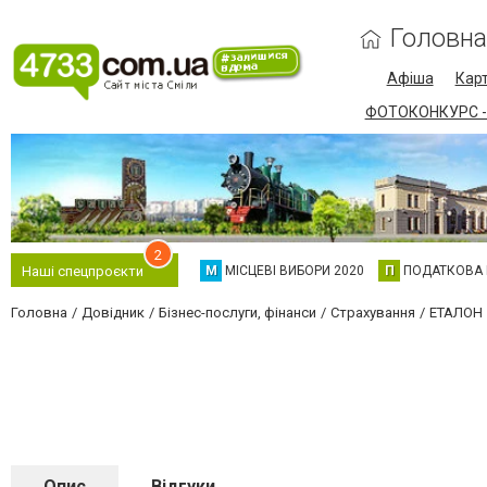
Головна
Афіша
Карт
ФОТОКОНКУРС -
2
М
МІСЦЕВІ ВИБОРИ 2020
П
ПОДАТКОВА
Наші спецпроєкти
Головна
Довідник
Бізнес-послуги, фінанси
Страхування
ЕТАЛОН
Опис
Відгуки