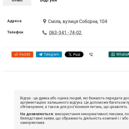
Адреса
Сміла, вулиця Соборна, 104
Телефон
063-341 -74-02
Reddit
Telegram
Viber
Whats
Відгук - це думка або оцінка людей, які бажають передати 
аргументацією залишеного відгука. Це допоможе багатьом пр
обговорення, а також для роз'яснення питань, що цікавлять.
Не дозволяється:
використання ненормативної лексики, по
безпідставні заяви, що ображають діяльність компанії і / або
самореклама.