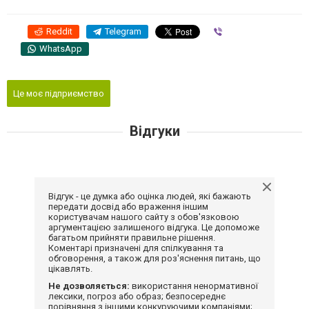
Reddit
Telegram
Viber
WhatsApp
Це моє підприємство
Відгуки
Відгук - це думка або оцінка людей, які бажають
передати досвід або враження іншим
користувачам нашого сайту з обов'язковою
аргументацією залишеного відгука. Це допоможе
багатьом прийняти правильне рішення.
Коментарі призначені для спілкування та
обговорення, а також для роз'яснення питань, що
цікавлять.
Не дозволяється:
використання ненормативної
лексики, погроз або образ; безпосереднє
порівняння з іншими конкуруючими компаніями;