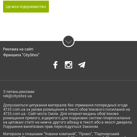
Це моє підприємство
Реклама на сайті
Франшиза "CitySites"
З питань реклами:
rek@citysites.ua
Допускається цитування матеріалів без отримання попередньої згоди
4733.com.ua за умови розміщення в тексті обов'язкового посилання на
4733.com.ua - Сайт міста Сміли. Для інтернет-видань обов'язкове
розміщення прямого, відкритого для пошукових систем гіперпосилання
на цитовані статті не нижче другого абзацу в тексті або в якості джерела.
Порушення виняткових прав переслідується Законом.
Матеріали з плашками "Новини компаній", "Промо", "Партнерський