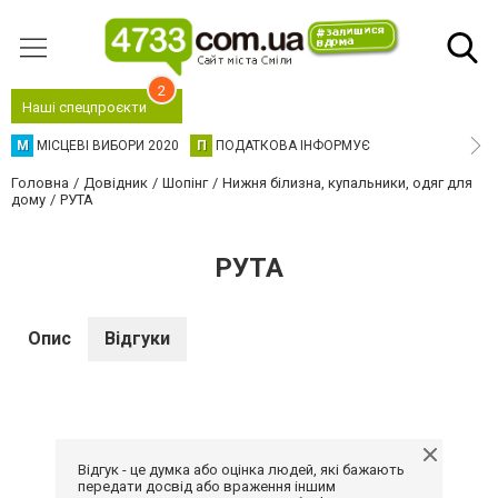
2
Наші спецпроєкти
М
МІСЦЕВІ ВИБОРИ 2020
П
ПОДАТКОВА ІНФОРМУЄ
Головна
Довідник
Шопінг
Нижня білизна, купальники, одяг для
дому
РУТА
РУТА
Опис
Відгуки
Відгук - це думка або оцінка людей, які бажають
передати досвід або враження іншим