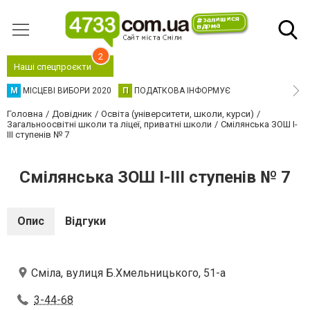
2
Наші спецпроєкти
М
МІСЦЕВІ ВИБОРИ 2020
П
ПОДАТКОВА ІНФОРМУЄ
Головна
Довідник
Освіта (університети, школи, курси)
Загальноосвітні школи та ліцеї, приватні школи
Смілянська ЗОШ І-
ІІІ ступенів № 7
Смілянська ЗОШ І-ІІІ ступенів № 7
Опис
Відгуки
Сміла, вулиця Б.Хмельницького, 51-а
3-44-68