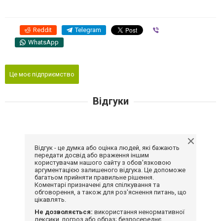
Reddit
Telegram
Viber
WhatsApp
Це моє підприємство
Відгуки
Відгук - це думка або оцінка людей, які бажають
передати досвід або враження іншим
користувачам нашого сайту з обов'язковою
аргументацією залишеного відгука. Це допоможе
багатьом прийняти правильне рішення.
Коментарі призначені для спілкування та
обговорення, а також для роз'яснення питань, що
цікавлять.
Не дозволяється:
використання ненормативної
лексики, погроз або образ; безпосереднє