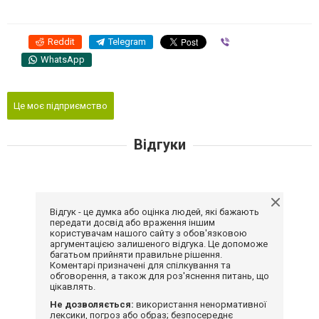
Reddit
Telegram
Viber
WhatsApp
Це моє підприємство
Відгуки
Відгук - це думка або оцінка людей, які бажають
передати досвід або враження іншим
користувачам нашого сайту з обов'язковою
аргументацією залишеного відгука. Це допоможе
багатьом прийняти правильне рішення.
Коментарі призначені для спілкування та
обговорення, а також для роз'яснення питань, що
цікавлять.
Не дозволяється:
використання ненормативної
лексики, погроз або образ; безпосереднє