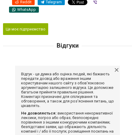
Reddit
Telegram
Viber
WhatsApp
Це моє підприємство
Відгуки
Відгук - це думка або оцінка людей, які бажають
передати досвід або враження іншим
користувачам нашого сайту з обов'язковою
аргументацією залишеного відгука. Це допоможе
багатьом прийняти правильне рішення.
Коментарі призначені для спілкування та
обговорення, а також для роз'яснення питань, що
цікавлять.
Не дозволяється:
використання ненормативної
лексики, погроз або образ; безпосереднє
порівняння з іншими конкуруючими компаніями;
безпідставні заяви, що ображають діяльність
компанії і / або її послуги; розміщення посилань на