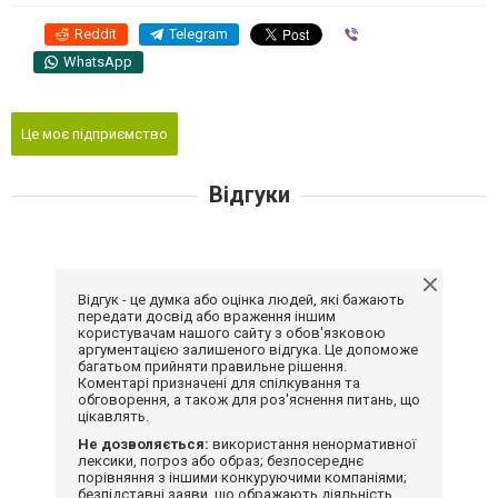
Reddit
Telegram
Viber
WhatsApp
Це моє підприємство
Відгуки
Відгук - це думка або оцінка людей, які бажають
передати досвід або враження іншим
користувачам нашого сайту з обов'язковою
аргументацією залишеного відгука. Це допоможе
багатьом прийняти правильне рішення.
Коментарі призначені для спілкування та
обговорення, а також для роз'яснення питань, що
цікавлять.
Не дозволяється:
використання ненормативної
лексики, погроз або образ; безпосереднє
порівняння з іншими конкуруючими компаніями;
безпідставні заяви, що ображають діяльність