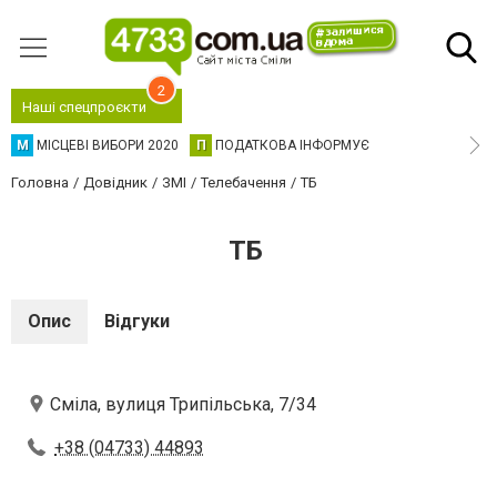
2
Наші спецпроєкти
М
МІСЦЕВІ ВИБОРИ 2020
П
ПОДАТКОВА ІНФОРМУЄ
Головна
Довідник
ЗМІ
Телебачення
ТБ
ТБ
Опис
Відгуки
Сміла, вулиця Трипільська, 7/34
+38 (04733) 44893