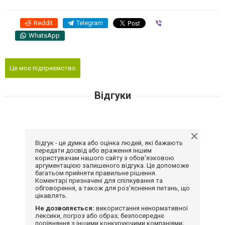
Reddit
Telegram
Viber
WhatsApp
Це моє підприємство
Відгуки
Відгук - це думка або оцінка людей, які бажають
передати досвід або враження іншим
користувачам нашого сайту з обов'язковою
аргументацією залишеного відгука. Це допоможе
багатьом прийняти правильне рішення.
Коментарі призначені для спілкування та
обговорення, а також для роз'яснення питань, що
цікавлять.
Не дозволяється:
використання ненормативної
лексики, погроз або образ; безпосереднє
порівняння з іншими конкуруючими компаніями;