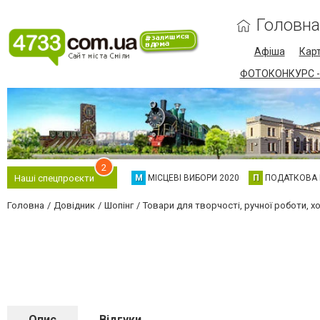
Головна
Афіша
Карт
ФОТОКОНКУРС -
2
М
МІСЦЕВІ ВИБОРИ 2020
П
ПОДАТКОВА
Наші спецпроєкти
Головна
Довідник
Шопінг
Товари для творчості, ручної роботи, хо
Опис
Відгуки