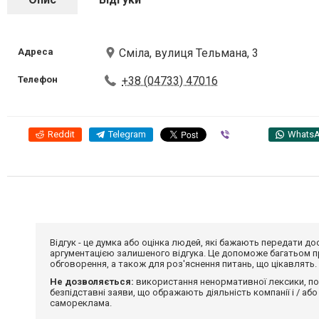
Адреса
Сміла, вулиця Тельмана, 3
Телефон
+38 (04733) 47016
Reddit
Telegram
Viber
Whats
Відгук - це думка або оцінка людей, які бажають передати 
аргументацією залишеного відгука. Це допоможе багатьом пр
обговорення, а також для роз'яснення питань, що цікавлять.
Не дозволяється:
використання ненормативної лексики, по
безпідставні заяви, що ображають діяльність компанії і / або
самореклама.