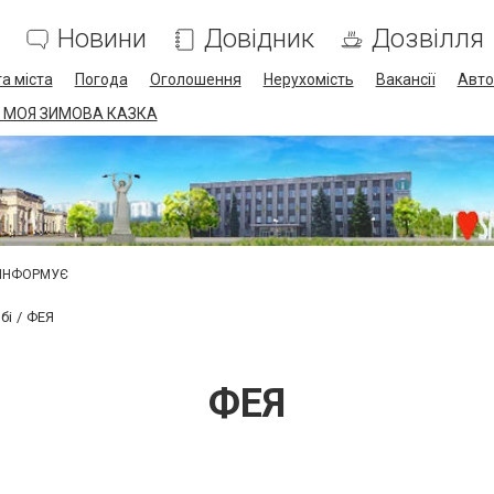
Новини
Довідник
Дозвілля
а міста
Погода
Оголошення
Нерухомість
Вакансії
Авто
 МОЯ ЗИМОВА КАЗКА
 ІНФОРМУЄ
бі
ФЕЯ
ФЕЯ