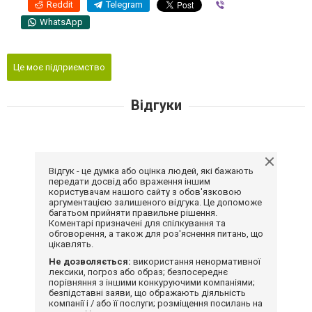
Reddit
Telegram
Viber
WhatsApp
Це моє підприємство
Відгуки
Відгук - це думка або оцінка людей, які бажають
передати досвід або враження іншим
користувачам нашого сайту з обов'язковою
аргументацією залишеного відгука. Це допоможе
багатьом прийняти правильне рішення.
Коментарі призначені для спілкування та
обговорення, а також для роз'яснення питань, що
цікавлять.
Не дозволяється:
використання ненормативної
лексики, погроз або образ; безпосереднє
порівняння з іншими конкуруючими компаніями;
безпідставні заяви, що ображають діяльність
компанії і / або її послуги; розміщення посилань на