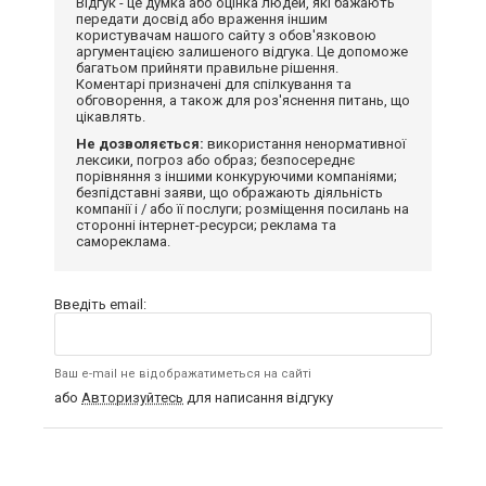
Відгук - це думка або оцінка людей, які бажають
передати досвід або враження іншим
користувачам нашого сайту з обов'язковою
аргументацією залишеного відгука. Це допоможе
багатьом прийняти правильне рішення.
Коментарі призначені для спілкування та
обговорення, а також для роз'яснення питань, що
цікавлять.
Не дозволяється:
використання ненормативної
лексики, погроз або образ; безпосереднє
порівняння з іншими конкуруючими компаніями;
безпідставні заяви, що ображають діяльність
компанії і / або її послуги; розміщення посилань на
сторонні інтернет-ресурси; реклама та
самореклама.
Введіть email:
Ваш e-mail не відображатиметься на сайті
або
Авторизуйтесь
для написання відгуку