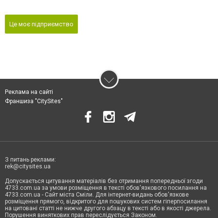
Це моє підприємство
Реклама на сайті
Франшиза "CitySites"
З питань реклами:
rek@citysites.ua
Допускається цитування матеріалів без отримання попередньої згоди
4733.com.ua за умови розміщення в тексті обов'язкового посилання на
4733.com.ua - Сайт міста Сміли. Для інтернет-видань обов'язкове
розміщення прямого, відкритого для пошукових систем гіперпосилання
на цитовані статті не нижче другого абзацу в тексті або в якості джерела.
Порушення виняткових прав переслідується Законом.