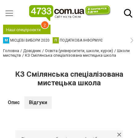
2
Наші спецпроєкти
М
МІСЦЕВІ ВИБОРИ 2020
П
ПОДАТКОВА ІНФОРМУЄ
Головна
Довідник
Освіта (університети, школи, курси)
Школи
мистецтв
КЗ Смілянська спеціалізована мистецька школа
КЗ Смілянська спеціалізована
мистецька школа
Опис
Відгуки