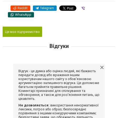
Reddit
Telegram
Viber
WhatsApp
Це моє підприємство
Відгуки
Відгук - це думка або оцінка людей, які бажають
передати досвід або враження іншим
користувачам нашого сайту з обов'язковою
аргументацією залишеного відгука. Це допоможе
багатьом прийняти правильне рішення.
Коментарі призначені для спілкування та
обговорення, а також для роз'яснення питань, що
цікавлять.
Не дозволяється:
використання ненормативної
лексики, погроз або образ; безпосереднє
порівняння з іншими конкуруючими компаніями;
безпідставні заяви, що ображають діяльність