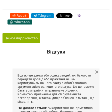
Reddit
Telegram
Viber
WhatsApp
Це моє підприємство
Відгуки
Відгук - це думка або оцінка людей, які бажають
передати досвід або враження іншим
користувачам нашого сайту з обов'язковою
аргументацією залишеного відгука. Це допоможе
багатьом прийняти правильне рішення.
Коментарі призначені для спілкування та
обговорення, а також для роз'яснення питань, що
цікавлять.
Не дозволяється:
використання ненормативної
лексики, погроз або образ; безпосереднє