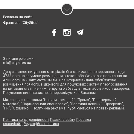
Реклама на сайті
Франшиза "CitySites"
З питань реклами:
rek@citysites.ua
Допускається цитування матеріалів без отримання попередньої згоди
4733.com.ua за умови розміщення в тексті обов'язкового посилання на
4733.com.ua - Сайт міста Сміли. Для інтернет-видань обов'язкове
розміщення прямого, відкритого для пошукових систем гіперпосилання
на цитовані статті не нижче другого абзацу в тексті або в якості джерела.
Порушення виняткових прав переслідується Законом.
Матеріали з плашками "Новини компаній", "Промо", "Партнерський
матеріал", "Партнерський спецпроєкт", "Політичні новини", "Пресреліз",
"PR", "Офіційно", "Політична реклама" публікуються на правах реклами.
Політика конфіденційності
Правила сайту
Правила
класифайд
Редакційна політика