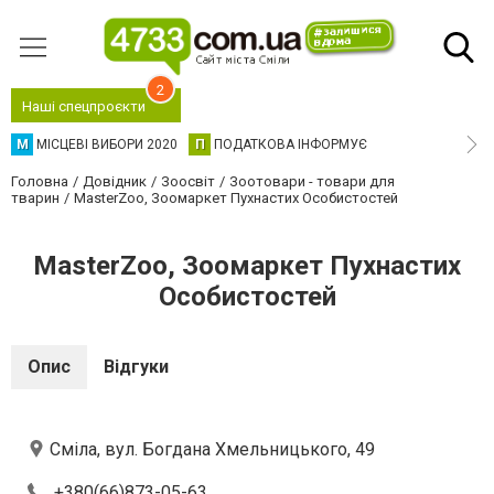
2
Наші спецпроєкти
М
МІСЦЕВІ ВИБОРИ 2020
П
ПОДАТКОВА ІНФОРМУЄ
Головна
Довідник
Зоосвіт
Зоотовари - товари для
тварин
MasterZoo, Зоомаркет Пухнастих Особистостей
MasterZoo, Зоомаркет Пухнастих
Особистостей
Опис
Відгуки
Сміла, вул. Богдана Хмельницького, 49
+380(66)873-05-63