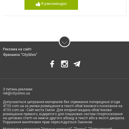
Я рекомендую
Реклама на сайті
Франшиза "CitySites"
З питань реклами:
rek@citysites.ua
Допускається цитування матеріалів без отримання попередньої згоди
4733.com.ua за умови розміщення в тексті обов'язкового посилання на
4733.com.ua - Сайт міста Сміли. Для інтернет-видань обов'язкове
розміщення прямого, відкритого для пошукових систем гіперпосилання
на цитовані статті не нижче другого абзацу в тексті або в якості джерела.
Порушення виняткових прав переслідується Законом.
Матеріали з плашками "Новини компаній", "Промо", "Партнерський