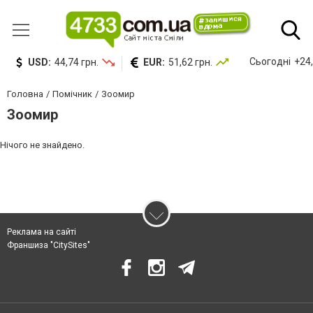
Сьогодні
+24,
USD:
44,74 грн.
EUR:
51,62 грн.
Головна
Помічник
Зоомир
Зоомир
Нічого не знайдено.
Реклама на сайті
Франшиза "CitySites"