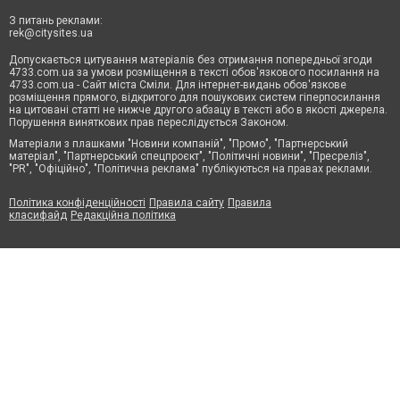
З питань реклами:
rek@citysites.ua
Допускається цитування матеріалів без отримання попередньої згоди
4733.com.ua за умови розміщення в тексті обов'язкового посилання на
4733.com.ua - Сайт міста Сміли. Для інтернет-видань обов'язкове
розміщення прямого, відкритого для пошукових систем гіперпосилання
на цитовані статті не нижче другого абзацу в тексті або в якості джерела.
Порушення виняткових прав переслідується Законом.
Матеріали з плашками "Новини компаній", "Промо", "Партнерський
матеріал", "Партнерський спецпроєкт", "Політичні новини", "Пресреліз",
"PR", "Офіційно", "Політична реклама" публікуються на правах реклами.
Політика конфіденційності
Правила сайту
Правила
класифайд
Редакційна політика