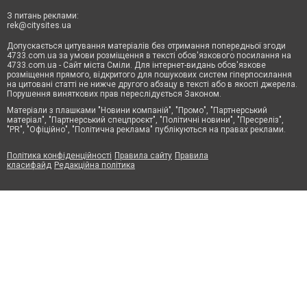
З питань реклами:
rek@citysites.ua
Допускається цитування матеріалів без отримання попередньої згоди
4733.com.ua за умови розміщення в тексті обов'язкового посилання на
4733.com.ua - Сайт міста Сміли. Для інтернет-видань обов'язкове
розміщення прямого, відкритого для пошукових систем гіперпосилання
на цитовані статті не нижче другого абзацу в тексті або в якості джерела.
Порушення виняткових прав переслідується Законом.
Матеріали з плашками "Новини компаній", "Промо", "Партнерський
матеріал", "Партнерський спецпроєкт", "Політичні новини", "Пресреліз",
"PR", "Офіційно", "Політична реклама" публікуються на правах реклами.
Політика конфіденційності
Правила сайту
Правила
класифайд
Редакційна політика