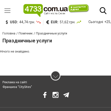
Сьогодні
+25,
USD:
44,74 грн.
EUR:
51,62 грн.
Головна
Помічник
Праздничные услуги
Праздничные услуги
Нічого не знайдено.
Реклама на сайті
Франшиза "CitySites"