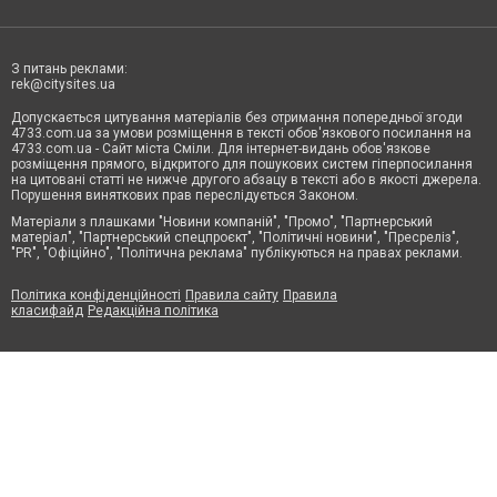
З питань реклами:
rek@citysites.ua
Допускається цитування матеріалів без отримання попередньої згоди
4733.com.ua за умови розміщення в тексті обов'язкового посилання на
4733.com.ua - Сайт міста Сміли. Для інтернет-видань обов'язкове
розміщення прямого, відкритого для пошукових систем гіперпосилання
на цитовані статті не нижче другого абзацу в тексті або в якості джерела.
Порушення виняткових прав переслідується Законом.
Матеріали з плашками "Новини компаній", "Промо", "Партнерський
матеріал", "Партнерський спецпроєкт", "Політичні новини", "Пресреліз",
"PR", "Офіційно", "Політична реклама" публікуються на правах реклами.
Політика конфіденційності
Правила сайту
Правила
класифайд
Редакційна політика