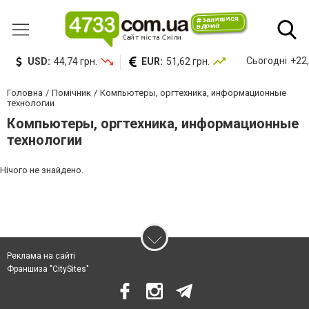
Сьогодні
+22,
USD:
44,74 грн.
EUR:
51,62 грн.
Головна
Помічник
Компьютеры, оргтехника, информационные
технологии
Компьютеры, оргтехника, информационные
технологии
Нічого не знайдено.
Реклама на сайті
Франшиза "CitySites"