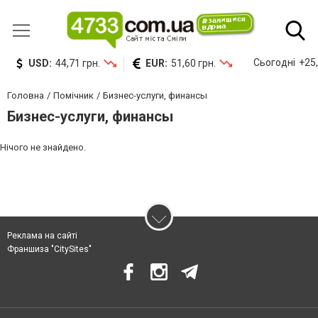
Сьогодні
+25,
USD:
44,71 грн.
EUR:
51,60 грн.
Головна
Помічник
Бизнес-услуги, финансы
Бизнес-услуги, финансы
Нічого не знайдено.
Реклама на сайті
Франшиза "CitySites"