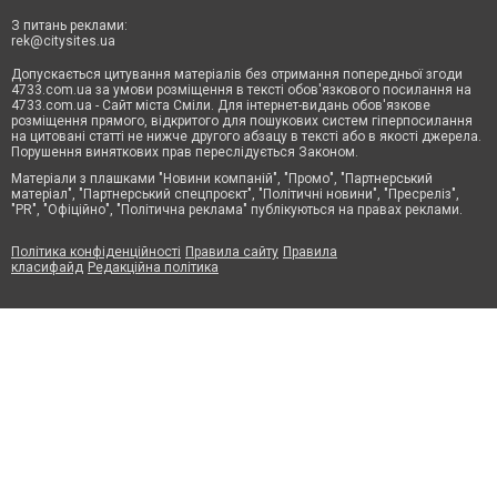
З питань реклами:
rek@citysites.ua
Допускається цитування матеріалів без отримання попередньої згоди
4733.com.ua за умови розміщення в тексті обов'язкового посилання на
4733.com.ua - Сайт міста Сміли. Для інтернет-видань обов'язкове
розміщення прямого, відкритого для пошукових систем гіперпосилання
на цитовані статті не нижче другого абзацу в тексті або в якості джерела.
Порушення виняткових прав переслідується Законом.
Матеріали з плашками "Новини компаній", "Промо", "Партнерський
матеріал", "Партнерський спецпроєкт", "Політичні новини", "Пресреліз",
"PR", "Офіційно", "Політична реклама" публікуються на правах реклами.
Політика конфіденційності
Правила сайту
Правила
класифайд
Редакційна політика