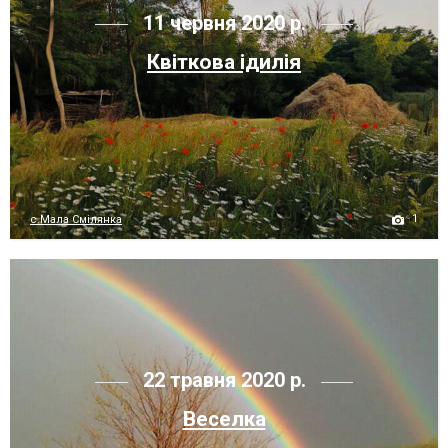
11 червня 2020 р.
Квіткова ідилія
1
с.Мала Смілянка
22 травня 2020 р.
Веселка