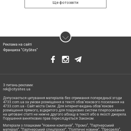
Ще фотозвіти
Реклама на сайті
Франшиза "CitySites"
З питань реклами:
rek@citysites.ua
Допускається цитування матеріалів без отримання попередньої згоди
4733.com.ua за умови розміщення в тексті обов'язкового посилання на
4733.com.ua - Сайт міста Сміли. Для інтернет-видань обов'язкове
розміщення прямого, відкритого для пошукових систем гіперпосилання
на цитовані статті не нижче другого абзацу в тексті або в якості джерела.
Порушення виняткових прав переслідується Законом.
Матеріали з плашками "Новини компаній", "Промо", "Партнерський
матеріал", "Партнерський спецпроєкт", "Політичні новини", "Пресреліз",