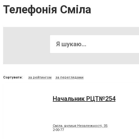
Телефонія Сміла
Сортувати:
за рейтингом
за переглядами
Начальник РЦТ№254
Сміла, вулиця Незалежності, 35
2-00-77