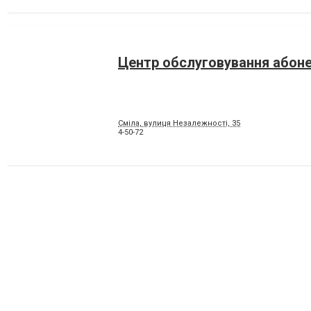
Центр обслуговування абоне
Сміла, вулиця Незалежності, 35
4-50-72