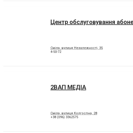
Центр обслуговування абоне
Сміла, вулиця Незалежності, 35
4-50-72
2ВАП МЕДІА
Сміла, вулиця Колгоспна, 28
+38 (096) 3362575