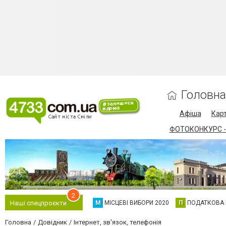
Головна
Афіша
Карт
ФОТОКОНКУРС -
2
М
МІСЦЕВІ ВИБОРИ 2020
П
ПОДАТКОВА
Наші спецпроєкти
Головна
Довідник
Інтернет, зв'язок, телефонія