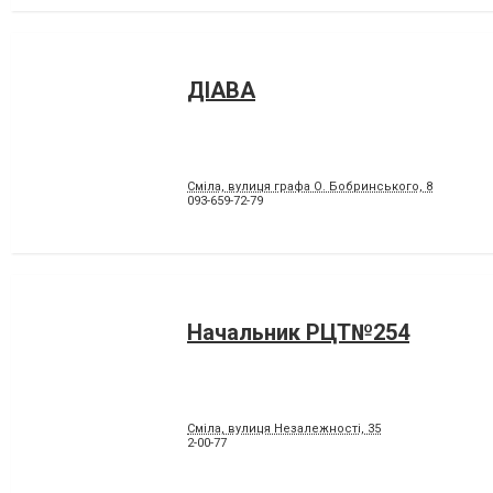
ДІАВА
Сміла, вулиця графа О. Бобринського, 8
093-659-72-79
Начальник РЦТ№254
Сміла, вулиця Незалежності, 35
2-00-77