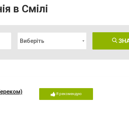
ія в Смілі
Виберіть
ЗН
Тереком)
Я рекомендую