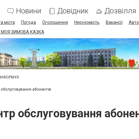
Новини
Довідник
Дозвілля
а міста
Погода
Оголошення
Нерухомість
Вакансії
Авто
 МОЯ ЗИМОВА КАЗКА
 ІНФОРМУЄ
 обслуговування абонентів
тр обслуговування абонен