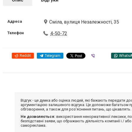
Адреса
Сміла, вулиця Незалежності, 35
Телефон
4-50-72
Reddit
Telegram
Viber
Whats
Відгук - це думка або оцінка людей, які бажають передати 
аргументацією залишеного відгука. Це допоможе багатьом пр
обговорення, а також для роз'яснення питань, що цікавлять.
Не дозволяється:
використання ненормативної лексики, по
безпідставні заяви, що ображають діяльність компанії і / або
самореклама.