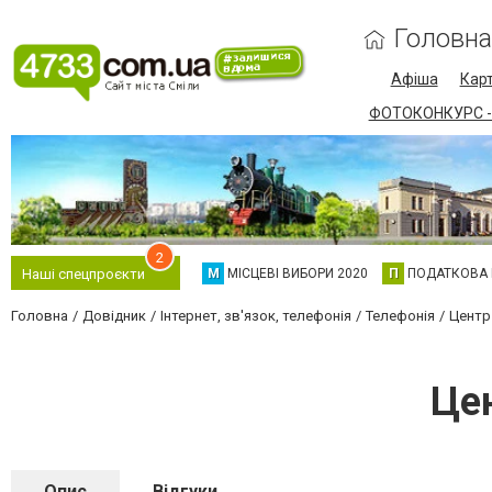
Головна
Афіша
Карт
ФОТОКОНКУРС -
2
М
МІСЦЕВІ ВИБОРИ 2020
П
ПОДАТКОВА
Наші спецпроєкти
Головна
Довідник
Інтернет, зв'язок, телефонія
Телефонія
Центр
Цен
Опис
Відгуки