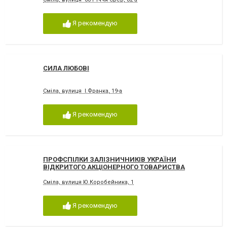
Я рекомендую
СИЛА ЛЮБОВІ
Сміла, вулиця І.Франка, 19-а
Я рекомендую
ПРОФСПІЛКИ ЗАЛІЗНИЧНИКІВ УКРАЇНИ
ВІДКРИТОГО АКЦІОНЕРНОГО ТОВАРИСТВА
НАУКОВО-ВИРОБНИЧЕ ПІДПРИЄМСТВО
СМІЛЯНСЬКИЙ ЕЛЕКТРОМЕХАНІЧНИЙ ЗАВОД
Сміла, вулиця Ю.Коробейника, 1
Я рекомендую