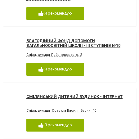
Я рекомендую
БЛАГОДІЙНИЙ ФОНД ДОПОМОГИ
ЗАГАЛЬНООСВІТНІЙ ШКОЛІ I- III CТУПЕНІВ №10
Сміла, вулиця Лобачевського, 2
Я рекомендую
СМІЛЯНСЬКИЙ ДИТЯЧИЙ БУДИНОК - ІНТЕРНАТ
Сміла, вулиця Осавула Василя Бурки, 40
Я рекомендую