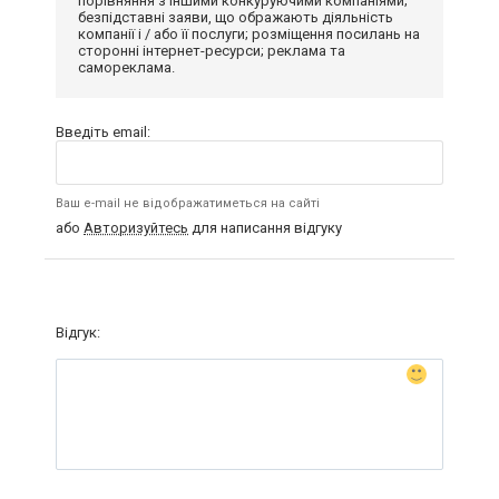
порівняння з іншими конкуруючими компаніями;
безпідставні заяви, що ображають діяльність
компанії і / або її послуги; розміщення посилань на
сторонні інтернет-ресурси; реклама та
самореклама.
Введіть email:
Ваш e-mail не відображатиметься на сайті
або
Авторизуйтесь
для написання відгуку
Відгук: