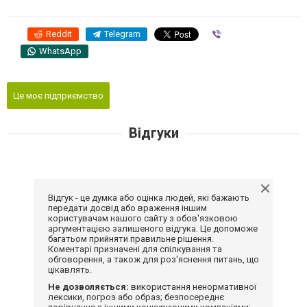
Reddit
Telegram
Viber
WhatsApp
Це моє підприємство
Відгуки
Відгук - це думка або оцінка людей, які бажають
передати досвід або враження іншим
користувачам нашого сайту з обов'язковою
аргументацією залишеного відгука. Це допоможе
багатьом прийняти правильне рішення.
Коментарі призначені для спілкування та
обговорення, а також для роз'яснення питань, що
цікавлять.
Не дозволяється:
використання ненормативної
лексики, погроз або образ; безпосереднє