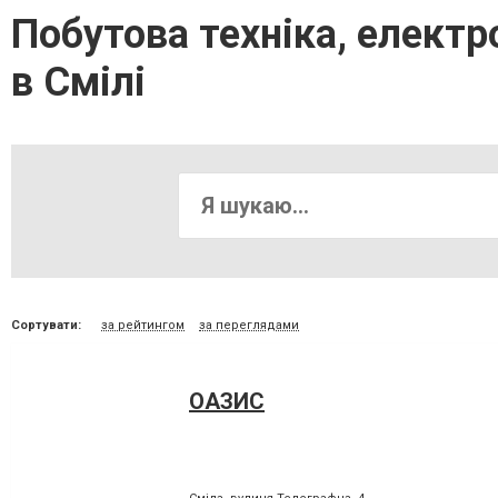
Побутова техніка, електр
в Смілі
Сортувати:
за рейтингом
за переглядами
ОАЗИС