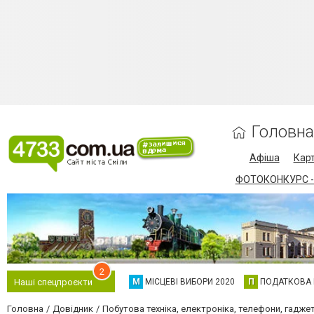
Головна
Афіша
Карт
ФОТОКОНКУРС -
2
М
МІСЦЕВІ ВИБОРИ 2020
П
ПОДАТКОВА
Наші спецпроєкти
Головна
Довідник
Побутова техніка, електроніка, телефони, гадже