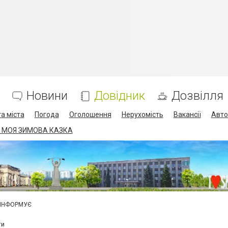
Новини
Довідник
Дозвілля
а міста
Погода
Оголошення
Нерухомість
Вакансії
Авто
 МОЯ ЗИМОВА КАЗКА
 ІНФОРМУЄ
ти