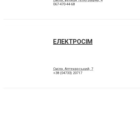
Сміла, вулиця Телеграфна, 4
067-470-44-68
ЕЛЕКТРОСІМ
Сміла, Аптекарський, 7
+38 (04733) 20717