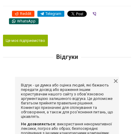
Reddit
Telegram
Viber
WhatsApp
Це моє підприємство
Відгуки
Відгук - це думка або оцінка людей, які бажають
передати досвід або враження іншим
користувачам нашого сайту з обов'язковою
аргументацією залишеного відгука. Це допоможе
багатьом прийняти правильне рішення.
Коментарі призначені для спілкування та
обговорення, а також для роз'яснення питань, що
цікавлять.
Не дозволяється:
використання ненормативної
лексики, погроз або образ; безпосереднє
порівняння з іншими конкуруючими компаніями;