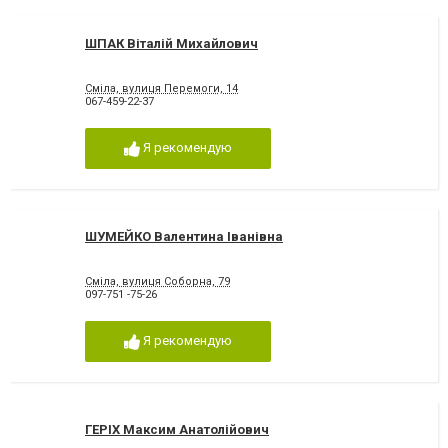
ШПАК Віталій Михайлович
Сміла, вулиця Перемоги, 14
067-459-22-37
Я рекомендую
ШУМЕЙКО Валентина Іванівна
Сміла, вулиця Соборна, 79
097-751 -75-26
Я рекомендую
ГЕРІХ Максим Анатолійович