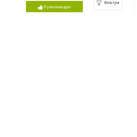
Фільтри
Я рекомендую
АНТ-СМІЛА
Сміла, вулиця Леніна, 92/37
+38 (04733) 41305
Я рекомендую
ФОРСАЖ СМІЛА
Сміла, вулиця Московська, 18
+38 (063) 5865384
Я рекомендую