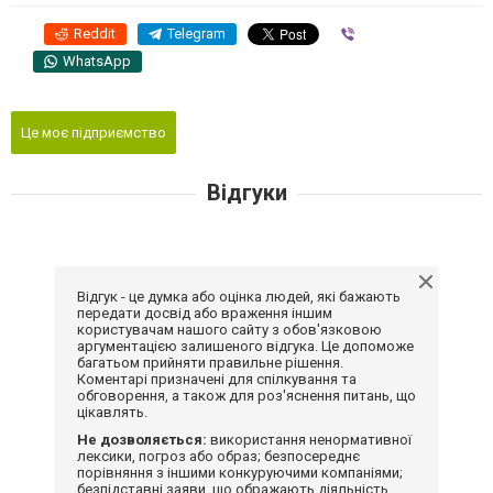
Reddit
Telegram
Viber
WhatsApp
Це моє підприємство
Відгуки
Відгук - це думка або оцінка людей, які бажають
передати досвід або враження іншим
користувачам нашого сайту з обов'язковою
аргументацією залишеного відгука. Це допоможе
багатьом прийняти правильне рішення.
Коментарі призначені для спілкування та
обговорення, а також для роз'яснення питань, що
цікавлять.
Не дозволяється:
використання ненормативної
лексики, погроз або образ; безпосереднє
порівняння з іншими конкуруючими компаніями;
безпідставні заяви, що ображають діяльність