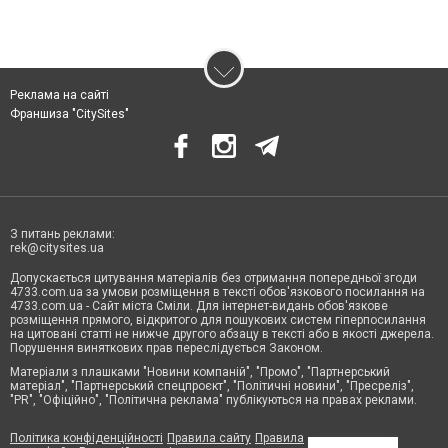
Реклама на сайті
Франшиза "CitySites"
З питань реклами:
rek@citysites.ua
Допускається цитування матеріалів без отримання попередньої згоди
4733.com.ua за умови розміщення в тексті обов'язкового посилання на
4733.com.ua - Сайт міста Сміли. Для інтернет-видань обов'язкове
розміщення прямого, відкритого для пошукових систем гіперпосилання
на цитовані статті не нижче другого абзацу в тексті або в якості джерела.
Порушення виняткових прав переслідується Законом.
Матеріали з плашками "Новини компаній", "Промо", "Партнерський
матеріал", "Партнерський спецпроєкт", "Політичні новини", "Пресреліз",
"PR", "Офіційно", "Політична реклама" публікуються на правах реклами.
Політика конфіденційності
Правила сайту
Правила