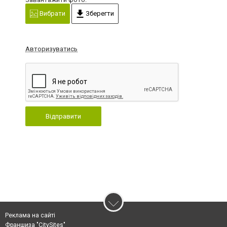
Вибрати
Зберегти
Авторизуватись
Відправити
Реклама на сайті
Франшиза "CitySites"