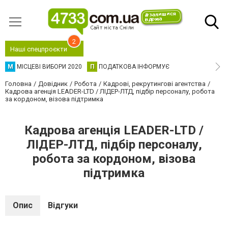
2
Наші спецпроєкти
М
МІСЦЕВІ ВИБОРИ 2020
П
ПОДАТКОВА ІНФОРМУЄ
Головна
Довідник
Робота
Кадрові, рекрутингові агентства
Кадрова агенція LEADER-LTD / ЛІДЕР-ЛТД, підбір персоналу, робота
за кордоном, візова підтримка
Кадрова агенція LEADER-LTD /
ЛІДЕР-ЛТД, підбір персоналу,
робота за кордоном, візова
підтримка
Опис
Відгуки