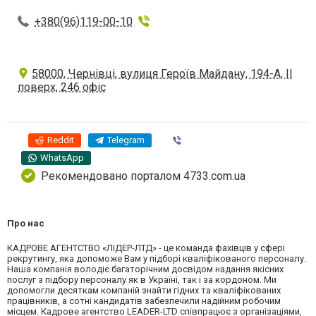
+380(96)119-00-10
58000, Чернівці, вулиця Героїв Майдану, 194-А, ІІ
поверх, 246 офіс
Reddit
Telegram
Viber
WhatsApp
Рекомендовано порталом 4733.com.ua
Про нас
КАДРОВЕ АГЕНТСТВО «ЛІДЕР-ЛТД» - це команда фахівців у сфері
рекрутингу, яка допоможе Вам у підборі кваліфікованого персоналу.
Наша компанія володіє багаторічним досвідом надання якісних
послуг з підбору персоналу як в Україні, так і за кордоном. Ми
допомогли десяткам компаній знайти гідних та кваліфікованих
працівників, а сотні кандидатів забезпечили надійним робочим
місцем. Кадрове агентство LEADER-LTD співпрацює з організаціями,