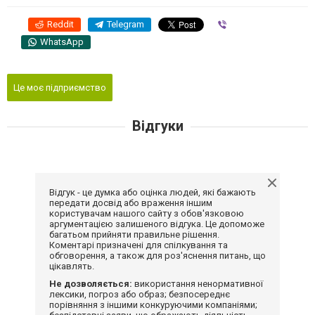
Reddit
Telegram
Viber
WhatsApp
Це моє підприємство
Відгуки
Відгук - це думка або оцінка людей, які бажають
передати досвід або враження іншим
користувачам нашого сайту з обов'язковою
аргументацією залишеного відгука. Це допоможе
багатьом прийняти правильне рішення.
Коментарі призначені для спілкування та
обговорення, а також для роз'яснення питань, що
цікавлять.
Не дозволяється:
використання ненормативної
лексики, погроз або образ; безпосереднє
порівняння з іншими конкуруючими компаніями;