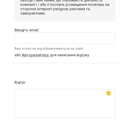
безпідставні заяви, що ображають діяльність
компанії і / або її послуги; розміщення посилань на
сторонні інтернет-ресурси; реклама та
самореклама.
Введіть email:
Ваш e-mail не відображатиметься на сайті
або
Авторизуйтесь
для написання відгуку
Відгук: