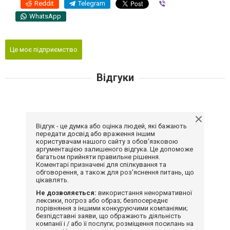
Reddit
Telegram
Viber
WhatsApp
Це моє підприємство
Відгуки
Відгук - це думка або оцінка людей, які бажають
передати досвід або враження іншим
користувачам нашого сайту з обов'язковою
аргументацією залишеного відгука. Це допоможе
багатьом прийняти правильне рішення.
Коментарі призначені для спілкування та
обговорення, а також для роз'яснення питань, що
цікавлять.
Не дозволяється:
використання ненормативної
лексики, погроз або образ; безпосереднє
порівняння з іншими конкуруючими компаніями;
безпідставні заяви, що ображають діяльність
компанії і / або її послуги; розміщення посилань на